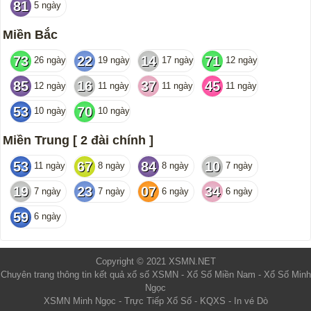
81
5 ngày
Miền Bắc
73
22
14
71
26 ngày
19 ngày
17 ngày
12 ngày
85
16
37
45
12 ngày
11 ngày
11 ngày
11 ngày
53
70
10 ngày
10 ngày
Miền Trung [ 2 đài chính ]
53
67
84
10
11 ngày
8 ngày
8 ngày
7 ngày
19
23
07
34
7 ngày
7 ngày
6 ngày
6 ngày
59
6 ngày
Copyright © 2021 XSMN.NET
Chuyên trang thông tin kết quả xổ số XSMN - Xổ Số Miền Nam - Xổ Số Minh
Ngọc
XSMN Minh Ngọc - Trực Tiếp Xổ Số - KQXS - In vé Dò