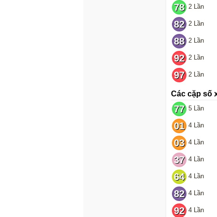
78
2 Lần
82
2 Lần
88
2 Lần
92
2 Lần
97
2 Lần
Các cặp số x
77
5 Lần
01
4 Lần
03
4 Lần
37
4 Lần
64
4 Lần
82
4 Lần
92
4 Lần