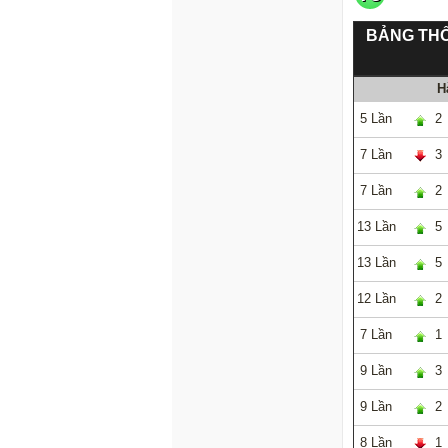
BẢNG THỐN
H
5 Lần
2
7 Lần
3
7 Lần
2
13 Lần
5
13 Lần
5
12 Lần
2
7 Lần
1
9 Lần
3
9 Lần
2
8 Lần
1