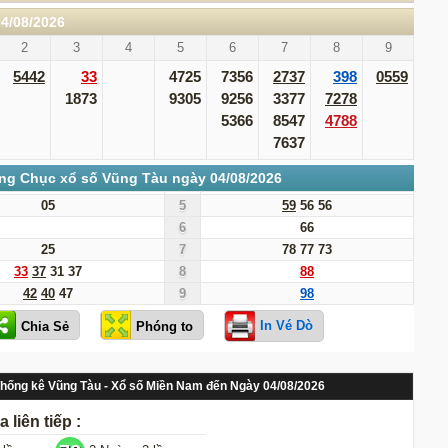
04/08/2026
2
3
4
5
6
7
8
9
5442
33
4725
7356
2737
398
0559
1873
9305
9256
3377
7278
5366
8547
4788
7637
ng Chục xổ số Vũng Tàu ngày 04/08/2026
05
5
59
56
56
6
66
25
7
78
77
73
33
37
31
37
8
88
42
40
47
9
98
In Vé Dò
hống kê Vũng Tàu - Xổ số Miền Nam đến Ngày 04/08/2026
 liên tiếp :