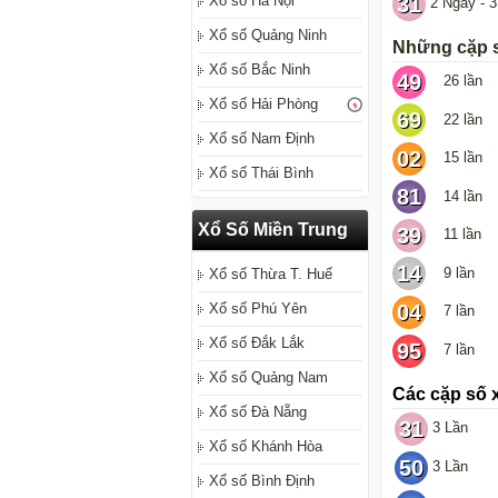
Xổ số Hà Nội
31
2 Ngày - 3
Xổ số Quảng Ninh
Những cặp s
Xổ số Bắc Ninh
49
26 lần
Xổ số Hải Phòng
69
22 lần
Xổ số Nam Định
02
15 lần
Xổ số Thái Bình
81
14 lần
Xổ Số Miền Trung
39
11 lần
14
9 lần
Xổ số Thừa T. Huế
04
Xổ số Phú Yên
7 lần
Xổ số Đắk Lắk
95
7 lần
Xổ số Quảng Nam
Các cặp số x
Xổ số Đà Nẵng
31
3 Lần
Xổ số Khánh Hòa
50
3 Lần
Xổ số Bình Định