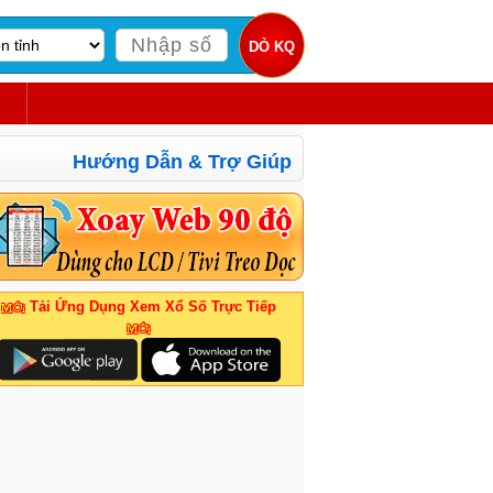
Hướng Dẫn & Trợ Giúp
Tải Ứng Dụng Xem Xổ Số Trực Tiếp