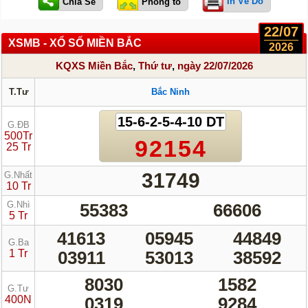
In Vé Dò
22/07
XSMB - XỔ SỐ MIỀN BẮC
2026
KQXS Miền Bắc
,
Thứ tư
,
ngày 22/07/2026
T.Tư
Bắc Ninh
15-6-2-5-4-10 DT
G.ĐB
500Tr
92154
25 Tr
31749
G.Nhất
10 Tr
G.Nhì
55383
66606
5 Tr
41613
05945
44849
G.Ba
1 Tr
03911
53013
38592
8030
1582
G.Tư
400N
0319
9284