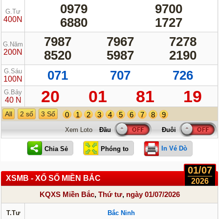
0979
9700
G.Tư
400N
6880
1727
7987
7967
7278
G.Năm
200N
8520
5987
2190
G.Sáu
071
707
726
100N
20
01
81
19
G.Bảy
40 N
All
2 số
3 Số
0
1
2
3
4
5
6
7
8
9
Xem Loto
In Vé Dò
01/07
XSMB - XỔ SỐ MIỀN BẮC
2026
KQXS Miền Bắc
,
Thứ tư
,
ngày 01/07/2026
T.Tư
Bắc Ninh