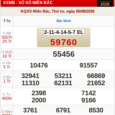
XSMB - XỔ SỐ MIỀN BẮC
2026
KQXS Miền Bắc
,
Thứ tư
,
ngày 05/08/2026
T.Tư
Bắc Ninh
2-11-4-14-5-7 EL
G.ĐB
500Tr
59760
25 Tr
55456
G.Nhất
10 Tr
G.Nhì
10476
91557
5 Tr
32941
53211
66869
G.Ba
1 Tr
11310
62131
21652
2398
7142
G.Tư
400N
2000
9166
3761
6791
8530
G.Năm