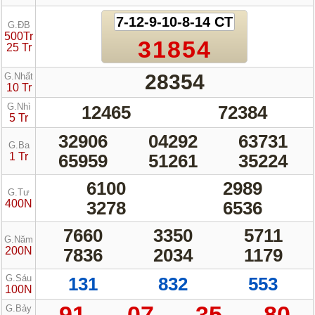
7-12-9-10-8-14 CT
G.ĐB
500Tr
31854
25 Tr
28354
G.Nhất
10 Tr
G.Nhì
12465
72384
5 Tr
32906
04292
63731
G.Ba
1 Tr
65959
51261
35224
6100
2989
G.Tư
400N
3278
6536
7660
3350
5711
G.Năm
200N
7836
2034
1179
G.Sáu
131
832
553
100N
91
07
35
80
G.Bảy