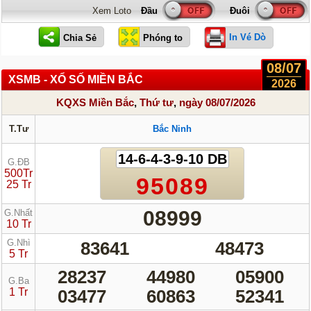
Xem Loto
In Vé Dò
08/07
XSMB - XỔ SỐ MIỀN BẮC
2026
KQXS Miền Bắc
,
Thứ tư
,
ngày 08/07/2026
T.Tư
Bắc Ninh
14-6-4-3-9-10 DB
G.ĐB
500Tr
95089
25 Tr
08999
G.Nhất
10 Tr
G.Nhì
83641
48473
5 Tr
28237
44980
05900
G.Ba
1 Tr
03477
60863
52341