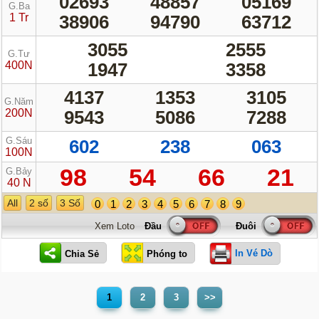
02693
48857
05169
G.Ba
1 Tr
38906
94790
63712
3055
2555
G.Tư
400N
1947
3358
4137
1353
3105
G.Năm
200N
9543
5086
7288
G.Sáu
602
238
063
100N
98
54
66
21
G.Bảy
40 N
All
2 số
3 Số
0
1
2
3
4
5
6
7
8
9
Xem Loto
In Vé Dò
1
2
3
>>