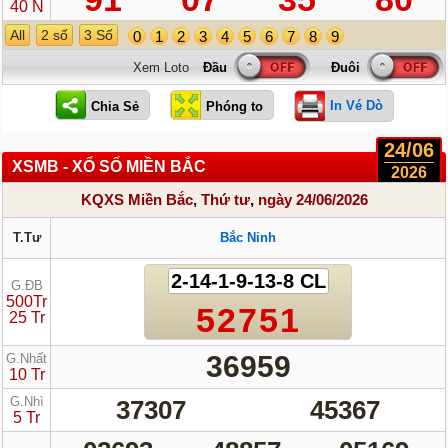
40 N
All
2 số
3 Số
0
1
2
3
4
5
6
7
8
9
Xem Loto
In Vé Dò
24/06
XSMB - XỔ SỐ MIỀN BẮC
2026
KQXS Miền Bắc
,
Thứ tư
,
ngày 24/06/2026
T.Tư
Bắc Ninh
2-14-1-9-13-8 CL
G.ĐB
500Tr
52751
25 Tr
36959
G.Nhất
10 Tr
G.Nhì
37307
45367
5 Tr