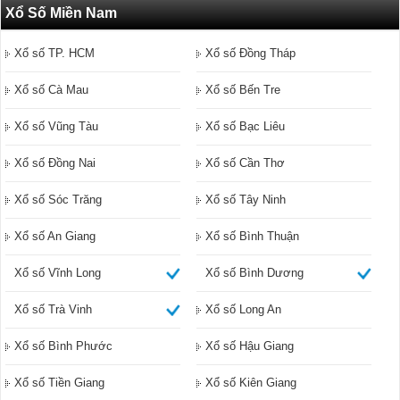
Xổ Số Miền Nam
Xổ số TP. HCM
Xổ số Đồng Tháp
Xổ số Cà Mau
Xổ số Bến Tre
Xổ số Vũng Tàu
Xổ số Bạc Liêu
Xổ số Đồng Nai
Xổ số Cần Thơ
Xổ số Sóc Trăng
Xổ số Tây Ninh
Xổ số An Giang
Xổ số Bình Thuận
Xổ số Vĩnh Long
Xổ số Bình Dương
Xổ số Trà Vinh
Xổ số Long An
Xổ số Bình Phước
Xổ số Hậu Giang
Xổ số Tiền Giang
Xổ số Kiên Giang