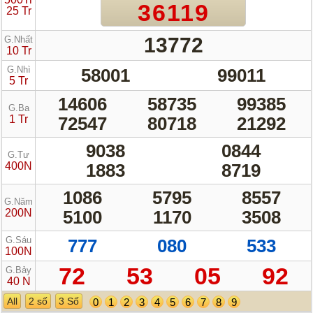
36119
25 Tr
13772
G.Nhất
10 Tr
G.Nhì
58001
99011
5 Tr
14606
58735
99385
G.Ba
1 Tr
72547
80718
21292
9038
0844
G.Tư
400N
1883
8719
1086
5795
8557
G.Năm
200N
5100
1170
3508
G.Sáu
777
080
533
100N
72
53
05
92
G.Bảy
40 N
All
2 số
3 Số
0
1
2
3
4
5
6
7
8
9