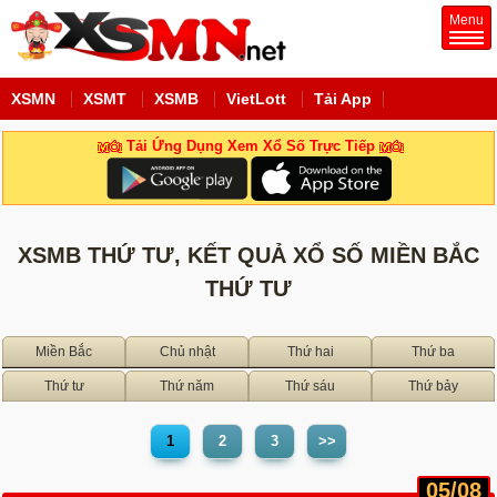
Menu
XSMN
XSMT
XSMB
VietLott
Tải App
Tải Ứng Dụng Xem Xổ Số Trực Tiếp
XSMB THỨ TƯ, KẾT QUẢ XỔ SỐ MIỀN BẮC
THỨ TƯ
Miền Bắc
Chủ nhật
Thứ hai
Thứ ba
Thứ tư
Thứ năm
Thứ sáu
Thứ bảy
1
2
3
>>
05/08