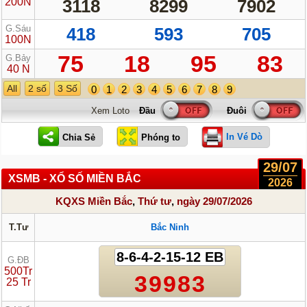
200N
3118
8299
7902
G.Sáu
418
593
705
100N
75
18
95
83
G.Bảy
40 N
All
2 số
3 Số
0
1
2
3
4
5
6
7
8
9
Xem Loto
In Vé Dò
29/07
XSMB - XỔ SỐ MIỀN BẮC
2026
KQXS Miền Bắc
,
Thứ tư
,
ngày 29/07/2026
T.Tư
Bắc Ninh
8-6-4-2-15-12 EB
G.ĐB
500Tr
39983
25 Tr