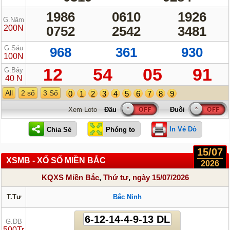
1986
0610
1926
G.Năm
200N
0752
2542
3481
G.Sáu
968
361
930
100N
12
54
05
91
G.Bảy
40 N
All
2 số
3 Số
0
1
2
3
4
5
6
7
8
9
Xem Loto
In Vé Dò
15/07
XSMB - XỔ SỐ MIỀN BẮC
2026
KQXS Miền Bắc
,
Thứ tư
,
ngày 15/07/2026
T.Tư
Bắc Ninh
6-12-14-4-9-13 DL
G.ĐB
500Tr