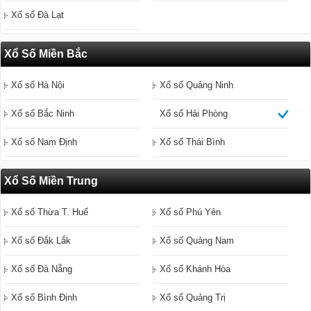
Xổ số Đà Lạt
Xổ Số Miền Bắc
Xổ số Hà Nội
Xổ số Quảng Ninh
Xổ số Bắc Ninh
Xổ số Hải Phòng
Xổ số Nam Định
Xổ số Thái Bình
Xổ Số Miền Trung
Xổ số Thừa T. Huế
Xổ số Phú Yên
Xổ số Đắk Lắk
Xổ số Quảng Nam
Xổ số Đà Nẵng
Xổ số Khánh Hòa
Xổ số Bình Định
Xổ số Quảng Trị