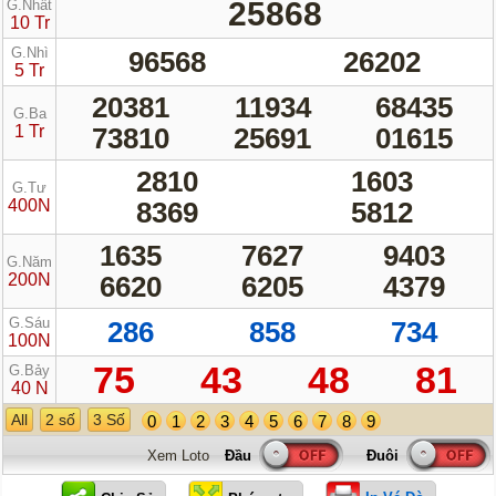
25868
G.Nhất
10 Tr
G.Nhì
96568
26202
5 Tr
20381
11934
68435
G.Ba
1 Tr
73810
25691
01615
2810
1603
G.Tư
400N
8369
5812
1635
7627
9403
G.Năm
200N
6620
6205
4379
G.Sáu
286
858
734
100N
75
43
48
81
G.Bảy
40 N
All
2 số
3 Số
0
1
2
3
4
5
6
7
8
9
Xem Loto