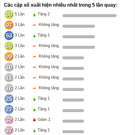
Các cặp số xuất hiện nhiều nhất trong 5 lần quay:
60
5 Lần
Tăng 2
07
3 Lần
Không tăng
53
3 Lần
Tăng 1
66
3 Lần
Không tăng
09
2 Lần
Không tăng
10
2 Lần
Không tăng
11
2 Lần
Không tăng
16
2 Lần
Không tăng
25
2 Lần
Tăng 1
27
2 Lần
Tăng 1
32
2 Lần
Giảm 1
37
2 Lần
Tăng 1