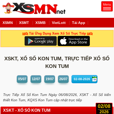
Menu
XSMN
XSMT
XSMB
VietLott
Tải App
Tải Ứng Dụng Xem Xổ Số Trực Tiếp
XSKT, XỔ SỐ KON TUM, TRỰC TIẾP XỔ SỐ
KON TUM
05/07
12/07
19/07
26/07
Trực Tiếp Xổ Số Kon Tum Ngày 06/08/2026, XSKT - Xổ Số kiến
thiết Kon Tum, KQXS Kon Tum cập nhật trực tiếp
02/08
XSKT - XỔ SỐ KON TUM
2026