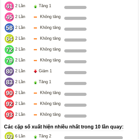
41
2 Lần
Tăng 1
45
2 Lần
Không tăng
58
2 Lần
Không tăng
64
2 Lần
Không tăng
72
2 Lần
Không tăng
79
2 Lần
Không tăng
80
2 Lần
Giảm 1
83
2 Lần
Tăng 1
90
2 Lần
Không tăng
92
2 Lần
Không tăng
93
2 Lần
Không tăng
Các cặp số xuất hiện nhiều nhất trong 10 lần quay:
60
6 Lần
Tăng 2