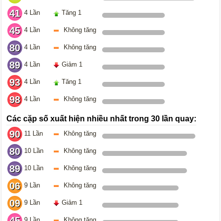
41
4 Lần
Tăng 1
45
4 Lần
Không tăng
80
4 Lần
Không tăng
89
4 Lần
Giảm 1
93
4 Lần
Tăng 1
98
4 Lần
Không tăng
Các cặp số xuất hiện nhiều nhất trong 30 lần quay:
90
11 Lần
Không tăng
80
10 Lần
Không tăng
89
10 Lần
Không tăng
06
9 Lần
Không tăng
09
9 Lần
Giảm 1
45
9 Lần
Không tăng