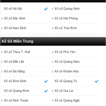
Xổ số Hà Nội
Xổ số Quảng Ninh
Xổ số Bắc Ninh
Xổ số Hải Phòng
Xổ số Nam Định
Xổ số Thái Bình
Xổ Số Miền Trung
Xổ số Thừa T. Huế
Xổ số Phú Yên
Xổ số Đắk Lắk
Xổ số Quảng Nam
Xổ số Đà Nẵng
Xổ số Khánh Hòa
Xổ số Bình Định
Xổ số Quảng Trị
Xổ số Quảng Bình
Xổ số Gia Lai
Xổ số Ninh Thuận
Xổ số Quảng Ngãi