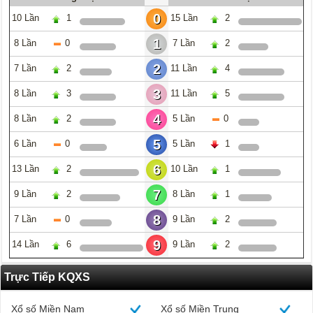
0
10 Lần
1
15 Lần
2
1
8 Lần
0
7 Lần
2
2
7 Lần
2
11 Lần
4
3
8 Lần
3
11 Lần
5
4
8 Lần
2
5 Lần
0
5
6 Lần
0
5 Lần
1
6
13 Lần
2
10 Lần
1
7
9 Lần
2
8 Lần
1
8
7 Lần
0
9 Lần
2
9
14 Lần
6
9 Lần
2
Trực Tiếp KQXS
Xổ số Miền Nam
Xổ số Miền Trung