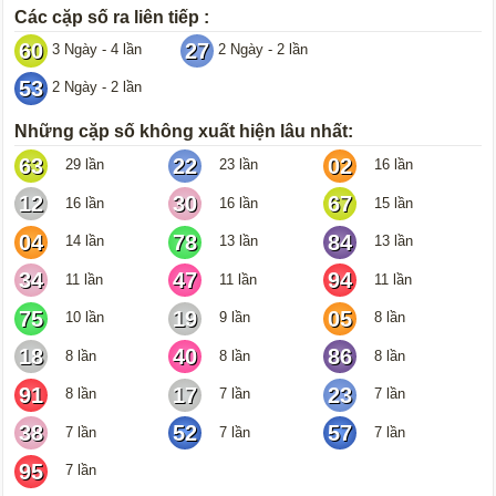
Các cặp số ra liên tiếp :
60
27
3 Ngày - 4 lần
2 Ngày - 2 lần
53
2 Ngày - 2 lần
Những cặp số không xuất hiện lâu nhất:
63
22
02
29 lần
23 lần
16 lần
12
30
67
16 lần
16 lần
15 lần
04
78
84
14 lần
13 lần
13 lần
34
47
94
11 lần
11 lần
11 lần
75
19
05
10 lần
9 lần
8 lần
18
40
86
8 lần
8 lần
8 lần
91
17
23
8 lần
7 lần
7 lần
38
52
57
7 lần
7 lần
7 lần
95
7 lần