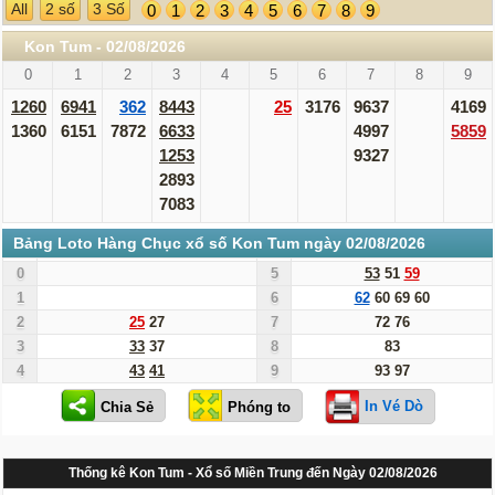
All
2 số
3 Số
0
1
2
3
4
5
6
7
8
9
Kon Tum - 02/08/2026
0
1
2
3
4
5
6
7
8
9
1260
6941
362
8443
25
3176
9637
4169
1360
6151
7872
6633
4997
5859
1253
9327
2893
7083
Bảng Loto Hàng Chục xổ số Kon Tum ngày 02/08/2026
0
5
53
51
59
1
6
62
60
69
60
2
25
27
7
72
76
3
33
37
8
83
4
43
41
9
93
97
In Vé Dò
Thống kê Kon Tum - Xổ số Miền Trung đến Ngày 02/08/2026