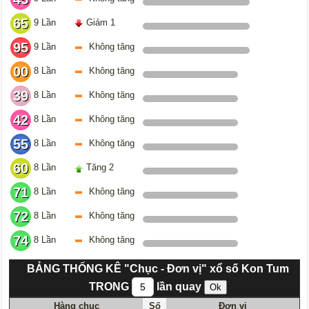
65
9 Lần
Giảm 1
95
9 Lần
Không tăng
00
8 Lần
Không tăng
39
8 Lần
Không tăng
42
8 Lần
Không tăng
55
8 Lần
Không tăng
60
8 Lần
Tăng 2
71
8 Lần
Không tăng
72
8 Lần
Không tăng
74
8 Lần
Không tăng
BẢNG THỐNG KÊ "Chục - Đơn vị" xổ số Kon Tum
TRONG
lần quay
Hàng chục
Số
Đơn vị