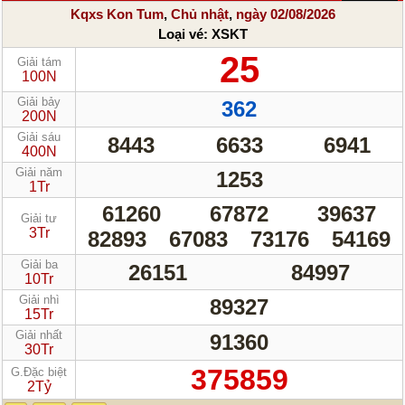
Kqxs Kon Tum
,
Chủ nhật
,
ngày 02/08/2026
Loại vé:
XSKT
25
Giải tám
100N
Giải bảy
362
200N
Giải sáu
8443
6633
6941
400N
Giải năm
1253
1Tr
61260
67872
39637
Giải tư
3Tr
82893
67083
73176
54169
Giải ba
26151
84997
10Tr
Giải nhì
89327
15Tr
Giải nhất
91360
30Tr
375859
G.Đặc biệt
2Tỷ