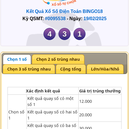
Kết Quả Xổ Số Điện Toán BINGO18
Kỳ QSMT:
#0095538
- Ngày:
19/02/2025
4
3
1
Chọn 1 số
Chọn 2 số trùng nhau
Chọn 3 số trùng nhau
Cộng tổng
Lớn/Hòa/Nhỏ
Xác định kết quả
Giá trị trúng thưởng
Kết quả quay số có một
12.000
số 1
Chọn số
Kết quả quay số có hai số
20.000
1
1
Kết quả quay số có ba số
30.000