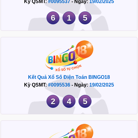
Kỳ QSMT:
#0095537
- Ngày:
19/02/2025
6
1
5
Kết Quả Xổ Số Điện Toán BINGO18
Kỳ QSMT:
#0095536
- Ngày:
19/02/2025
2
4
5