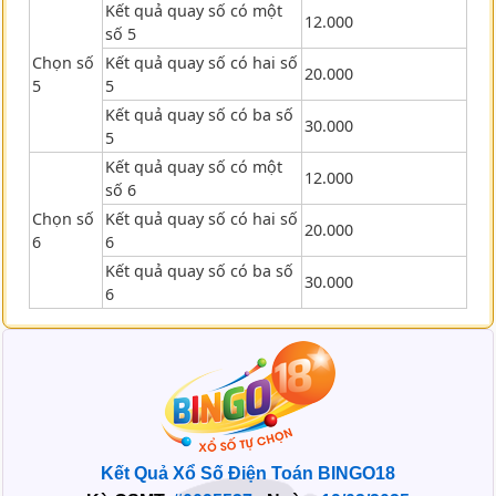
Kết quả quay số có một
12.000
số 5
Chọn số
Kết quả quay số có hai số
20.000
5
5
Kết quả quay số có ba số
30.000
5
Kết quả quay số có một
12.000
số 6
Chọn số
Kết quả quay số có hai số
20.000
6
6
Kết quả quay số có ba số
30.000
6
Kết Quả Xổ Số Điện Toán BINGO18