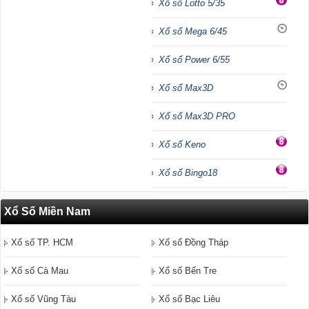
Xổ số Lotto 5/35
Xổ số Mega 6/45
Xổ số Power 6/55
Xổ số Max3D
Xổ số Max3D PRO
Xổ số Keno
Xổ số Bingo18
Xổ Số Miền Nam
Xổ số TP. HCM
Xổ số Đồng Tháp
Xổ số Cà Mau
Xổ số Bến Tre
Xổ số Vũng Tàu
Xổ số Bạc Liêu