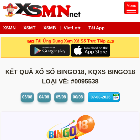
Menu
XSMN
XSMT
XSMB
VietLott
Tải App
Tải Ứng Dụng Xem Xổ Số Trực Tiếp
KẾT QUẢ XỔ SỐ BINGO18, KQXS BINGO18
LOẠI VÉ: #0095538
03/08
04/08
05/08
06/08