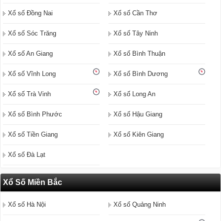
Xổ số Đồng Nai
Xổ số Cần Thơ
Xổ số Sóc Trăng
Xổ số Tây Ninh
Xổ số An Giang
Xổ số Bình Thuận
Xổ số Vĩnh Long
Xổ số Bình Dương
Xổ số Trà Vinh
Xổ số Long An
Xổ số Bình Phước
Xổ số Hậu Giang
Xổ số Tiền Giang
Xổ số Kiên Giang
Xổ số Đà Lạt
Xổ Số Miền Bắc
Xổ số Hà Nội
Xổ số Quảng Ninh