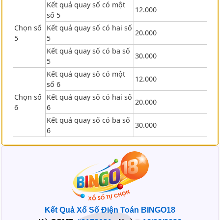
Kết quả quay số có một
12.000
số 5
Chọn số
Kết quả quay số có hai số
20.000
5
5
Kết quả quay số có ba số
30.000
5
Kết quả quay số có một
12.000
số 6
Chọn số
Kết quả quay số có hai số
20.000
6
6
Kết quả quay số có ba số
30.000
6
Kết Quả Xổ Số Điện Toán BINGO18