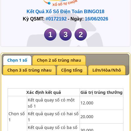
Kết Quả Xổ Số Điện Toán BINGO18
Kỳ QSMT:
#0172192
- Ngày:
16/06/2026
1
3
2
Chọn 1 số
Chọn 2 số trùng nhau
Chọn 3 số trùng nhau
Cộng tổng
Lớn/Hòa/Nhỏ
Xác định kết quả
Giá trị trúng thưởng
Kết quả quay số có một
12.000
số 1
Chọn số
Kết quả quay số có hai số
20.000
1
1
Kết quả quay số có ba số
30.000