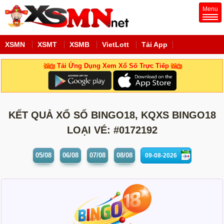
Menu
XSMN
XSMT
XSMB
VietLott
Tải App
Tải Ứng Dụng Xem Xổ Số Trực Tiếp
KẾT QUẢ XỔ SỐ BINGO18, KQXS BINGO18
LOẠI VÉ: #0172192
05/08
06/08
07/08
08/08