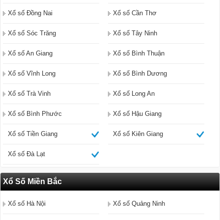
Xổ số Đồng Nai
Xổ số Cần Thơ
Xổ số Sóc Trăng
Xổ số Tây Ninh
Xổ số An Giang
Xổ số Bình Thuận
Xổ số Vĩnh Long
Xổ số Bình Dương
Xổ số Trà Vinh
Xổ số Long An
Xổ số Bình Phước
Xổ số Hậu Giang
Xổ số Tiền Giang
Xổ số Kiên Giang
Xổ số Đà Lạt
Xổ Số Miền Bắc
Xổ số Hà Nội
Xổ số Quảng Ninh