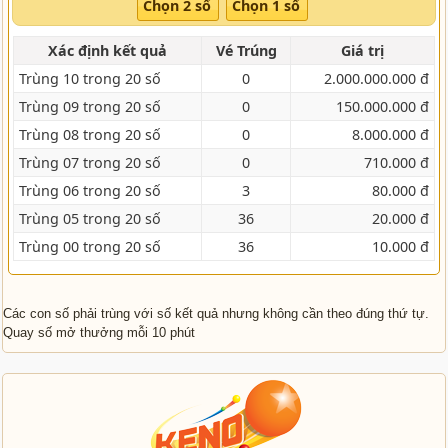
Chọn 2 số
Chọn 1 số
Xác định kết quả
Vé Trúng
Giá trị
Trùng 10 trong 20 số
0
2.000.000.000 đ
Trùng 09 trong 20 số
0
150.000.000 đ
Trùng 08 trong 20 số
0
8.000.000 đ
Trùng 07 trong 20 số
0
710.000 đ
Trùng 06 trong 20 số
3
80.000 đ
Trùng 05 trong 20 số
36
20.000 đ
Trùng 00 trong 20 số
36
10.000 đ
Các con số phải trùng với số kết quả nhưng không cần theo đúng thứ tự.
Quay số mở thưởng mỗi 10 phút