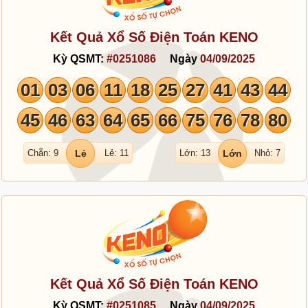
Kết Quả Xổ Số Điện Toán KENO
Kỳ QSMT:
#0251086
Ngày
04/09/2025
01
03
06
11
18
25
27
41
43
44
45
46
63
64
65
66
75
76
78
80
Chẵn: 9
Lẻ
Lẻ: 11
Lớn: 13
Lớn
Nhỏ: 7
Kết Quả Xổ Số Điện Toán KENO
Kỳ QSMT:
#0251085
Ngày
04/09/2025