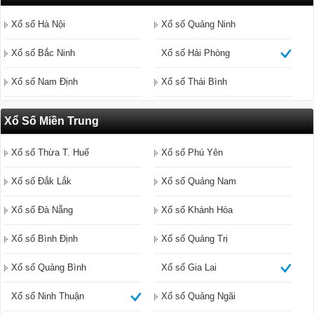
Xổ số Hà Nội
Xổ số Quảng Ninh
Xổ số Bắc Ninh
Xổ số Hải Phòng
Xổ số Nam Định
Xổ số Thái Bình
Xổ Số Miền Trung
Xổ số Thừa T. Huế
Xổ số Phú Yên
Xổ số Đắk Lắk
Xổ số Quảng Nam
Xổ số Đà Nẵng
Xổ số Khánh Hòa
Xổ số Bình Định
Xổ số Quảng Trị
Xổ số Quảng Bình
Xổ số Gia Lai
Xổ số Ninh Thuận
Xổ số Quảng Ngãi