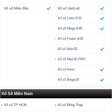
Xổ số Miền Bắc
Xổ số VietLott
Xổ số Lotto 5/35
Xổ số Mega 6/45
Xổ số Power 6/55
Xổ số Max3D
Xổ số Max3D PRO
Xổ số Keno
Xổ số Bingo18
Xổ Số Miền Nam
Xổ số TP. HCM
Xổ số Đồng Tháp